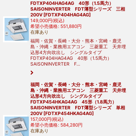
FDTXP404HAG4AG 40形（1.5馬力）
SAISONINVERTER FDT薄型シリーズ 三相
200V
[
FDTXP404HAG4AG
]
149,000
円
(税込)
希望小売価格
:
551,880
円
在庫あり
福岡・佐賀・長崎・大分・熊本・宮崎・鹿児
島・沖縄・業務用エアコン 三菱重工 天井埋
込形4方向吹出し シングルタイプ
FDTXP404HAG4AG 40形（1.5馬力）
SAISONINVERTER F…
福岡・佐賀・長崎・大分・熊本・宮崎・鹿児
島・沖縄・業務用エアコン 三菱重工 天井埋
込形4方向吹出し シングルタイプ
FDTXP454HKAG4AG 45形（1.8馬力）
SAISONINVERTER FDT薄型シリーズ 単相
200V
[
FDTXP454HKAG4AG
]
157,000
円
(税込)
希望小売価格
:
584,280
円
在庫あり