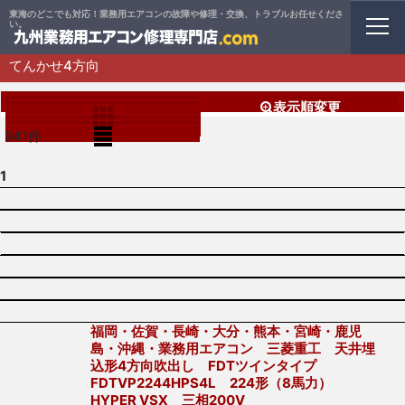
東海のどこでも対応！業務用エアコンの故障や修理・交換、トラブルお任せくださ
ホーム
>
業務用エアコン
>
てんかせ4方向
い。
てんかせ4方向
閉じる
表示順変更
表示数
:
941
件
並び順
:
1
絞り込む
福岡・佐賀・長崎・大分・熊本・宮崎・鹿児
島・沖縄・業務用エアコン 三菱重工 天井埋
込形4方向吹出し FDTツインタイプ
FDTVP2244HPS4L 224形（8馬力）
HYPER VSX 三相200V