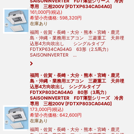
SAISONINVERTER FDT薄型シリーズ 冷房
専用 三相200V
[
FDTXP634CAG4AG
]
161,000
円
(税込)
希望小売価格
:
598,320
円
在庫あり
福岡・佐賀・長崎・大分・熊本・宮崎・鹿児
島・沖縄・業務用エアコン 三菱重工 天井埋
込形4方向吹出し シングルタイプ
FDTXP634CAG4AG 63形（2.5馬力）
SAISONINVERTER …
福岡・佐賀・長崎・大分・熊本・宮崎・鹿児
島・沖縄・業務用エアコン 三菱重工 天井埋
込形4方向吹出し シングルタイプ
FDTXP803CAG4AG 80形（3馬力）
SAISONINVERTER FDT薄型シリーズ 冷房
専用 三相200V
[
FDTXP803CAG4AG
]
173,000
円
(税込)
希望小売価格
:
642,600
円
在庫あり
福岡・佐賀・長崎・大分・熊本・宮崎・鹿児