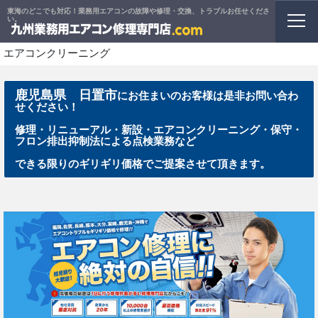
東海のどこでも対応！業務用エアコンの故障や修理・交換、トラブルお任せくださ
ホーム
い。
>
鹿児島県 日置市のエアコン修理・リニューアル工事・新設・
エアコンクリーニング
鹿児島県 日置市
にお住まいのお客様は是非お問い合わ
せください！
修理・リニューアル・新設・エアコンクリーニング・保守・
フロン排出抑制法による点検業務など
できる限りのギリギリ価格でご提案させて頂きます。