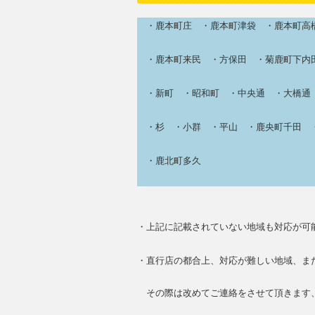
・鹿本町庄 ・鹿本町津袋 ・鹿本町高橋
・鹿本町来民 ・方保田 ・菊鹿町下内田
・新町 ・昭和町 ・中央通 ・大橋通 
・杉 ・小群 ・平山 ・鹿央町千田 ・
・鹿北町多久
・上記に記載されていない地域も対応が可
・直行店の都合上、対応が難しい地域、ま
その際は改めてご連絡をさせて頂きます