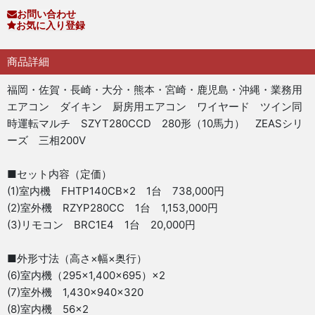
お問い合わせ
お気に入り登録
商品詳細
福岡・佐賀・長崎・大分・熊本・宮崎・鹿児島・沖縄・業務用
エアコン ダイキン 厨房用エアコン ワイヤード ツイン同
時運転マルチ SZYT280CCD 280形（10馬力） ZEASシリ
ーズ 三相200V
■セット内容（定価）
(1)室内機 FHTP140CB×2 1台 738,000円
(2)室外機 RZYP280CC 1台 1,153,000円
(3)リモコン BRC1E4 1台 20,000円
■外形寸法（高さ×幅×奥行）
(6)室内機（295×1,400×695）×2
(7)室外機 1,430×940×320
(8)室内機 56×2